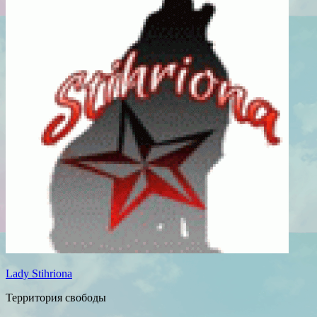
Lady Stihriona
Территория свободы