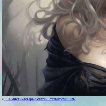
ДЗЕН
мистика
старые статьи
Статьи
феминизм