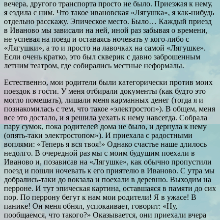
вечера, другого транспорта просто не было. Приезжая к нему,
я ездила с ним. Что такое ивановская «Лягушка», я как-нибудь
отдельно расскажу. Эпическое место. Было… Каждый приезд
в Иваново мы зависали на ней, иной раз забывая о времени,
не успевая на поезд и оставаясь ночевать у кого-либо с
«Лягушки», а то и просто на лавочках на самой «Лягушке».
Если очень кратко, это был скверик с давно заброшенным
летним театром, где собирались местные неформалы.
Естественно, мои родители были категорически против моих
поездок в гости. У меня отбирали документы (как будто это
могло помешать), лишали меня карманных денег (тогда я и
познакомилась с тем, что такое «электростоп»). В общем, меня
все это достало, и я решила уехать к нему навсегда. Собрала
пару сумок, пока родителей дома не было, и дернула к нему
(опять-таки электростопом»). И приехала с радостными
воплями: «Теперь я вся твоя!» Однако счастье наше длилось
недолго. В очередной раз мы с моим будущим поехали в
Иваново и, позависав на «Лягушке», как обычно пропустили
поезд и пошли ночевать к его приятелю в Иваново. С утра мы
добрались-таки до вокзала и поехали в деревню. Выходим на
перроне. И тут эпическая картина, оставшаяся в памяти до сих
пор. По перрону бегут к нам мои родители! Я в ужасе! В
панике! Он меня обнял, успокаивает, говорит: «Ну,
пообщаемся, что такого?» Оказывается, они приехали вчера