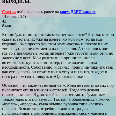
выходила.
Статья
публиковалась ранее на
моем ДЗЕН канале
.
14 июля 2025
42
8 мин
Кто-нибудь помнит, что такое «газетные чаты»? Я сама, можно
сказать, застала их уже на излете, но мой муж, тогда еще
будущий, был просто фанатом этих «чатов» и плотно в них
«вис» чуть ли не с момента их появления. А появились они
где-то в девяностые, когда интернет уже теоретически был, но
далеко не у всех. Мои родители, в принципе, имели
возможность купить компьютер, но не видели в этом
необходимости. Собственно, и сейчас, прикупив-таки его (так
как есть у всех), он стоит у них в углу и пылится, заходят в
него раз в месяц заглянуть в «Одноклассники».
Объясню, что такое «газетный чат». Многие газеты до сих пор
публикуют объявления от читателей. Тогда это делали
практически все. Ну, хотя сейчас и газетами-то бумажными
толком мало кто пользуется. Так вот, в объявлениях, помимо
«куплю», «продам», была обычно рубрика типа «всякое-
прочее». Всякие ушлые ребята стали этот раздел
приспосабливать для общения, выражения своих мыслей и