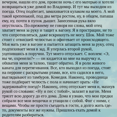
вечером, нашли его дом, провели ночь с его матерью и хотели
возвращаться уже домой во Владимир. И тут мы выходим из
поезда. Отец подбегает, замахивается кулаком на моего. А мой
такой крепенький, под два метра ростом, ну, в общем, папаша
ему, ну, почти в пупок дышит. Занесенная рука вяло
опустилась. По-прежнему не говоря ни слова, мой отец
хватает меня за руку и тащит к вагону. Я в прострации, не то
что сопротивляться, даже вскрикнуть не могу. Шок. Мой тоже
стоит с отвисшей челюстью и офигевает от происходящего.
Моя мать уже в вагоне и пытается затащить меня за руку, отец
подпихивает меня в зад. Я уперлась второй рукой,
уцепившись в поручни. Тут моего отпускает. С воплем: «Э,
вы че, охренели?» — он кидается ко мне на выручку и,
обхватив меня за талию, тащит обратно. Я в роли живого
каната для перетягивания. Все, кто выходил из поезда, стоят
на перроне с раскрытыми ртами, все, кто садился в него,
выглядывают из тамбуров. Комедия. Наконец, проводница
тоже подбирает челюсть с пола и начинает орать: «Не
задерживайте поезд!» Наконец, отец отпускает меня и, махнув
рукой со словами: «Ну и пес с тобой», залазит в вагон. Меня
трясет всю дорогу до его дома. Дома я узнаю, что мои предки
собрали все мои вещички и утащили с собой. Фиг с ними, с
вещами. Чтобы не просто съездить в гости, а долго жить где-
то, документы все же нужны. Пришлось ехать домой к
родителям разбираться.