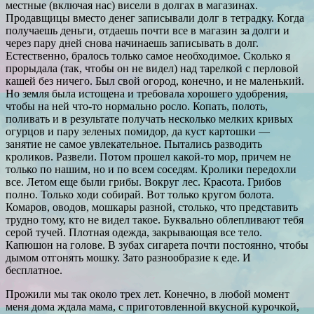
местные (включая нас) висели в долгах в магазинах.
Продавщицы вместо денег записывали долг в тетрадку. Когда
получаешь деньги, отдаешь почти все в магазин за долги и
через пару дней снова начинаешь записывать в долг.
Естественно, бралось только самое необходимое. Сколько я
прорыдала (так, чтобы он не видел) над тарелкой с перловой
кашей без ничего. Был свой огород, конечно, и не маленький.
Но земля была истощена и требовала хорошего удобрения,
чтобы на ней что-то нормально росло. Копать, полоть,
поливать и в результате получать несколько мелких кривых
огурцов и пару зеленых помидор, да куст картошки —
занятие не самое увлекательное. Пытались разводить
кроликов. Развели. Потом прошел какой-то мор, причем не
только по нашим, но и по всем соседям. Кролики передохли
все. Летом еще были грибы. Вокруг лес. Красота. Грибов
полно. Только ходи собирай. Вот только кругом болота.
Комаров, оводов, мошкары разной, столько, что представить
трудно тому, кто не видел такое. Буквально облепливают тебя
серой тучей. Плотная одежда, закрывающая все тело.
Капюшон на голове. В зубах сигарета почти постоянно, чтобы
дымом отгонять мошку. Зато разнообразие к еде. И
бесплатное.
Прожили мы так около трех лет. Конечно, в любой момент
меня дома ждала мама, с приготовленной вкусной курочкой,