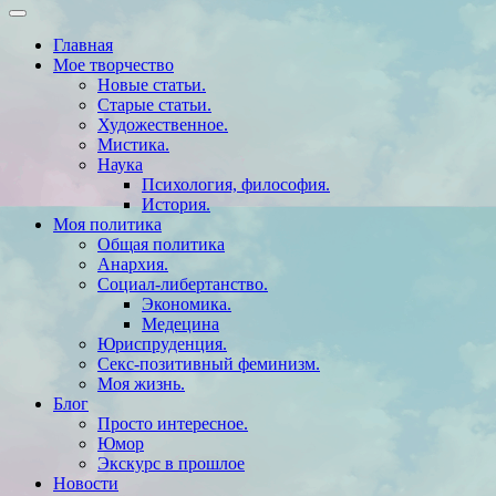
Главная
Мое творчество
Новые статьи.
Старые статьи.
Художественное.
Мистика.
Наука
Психология, философия.
История.
Моя политика
Общая политика
Анархия.
Социал-либертанство.
Экономика.
Медецина
Юриспруденция.
Секс-позитивный феминизм.
Моя жизнь.
Блог
Просто интересное.
Юмор
Экскурс в прошлое
Новости