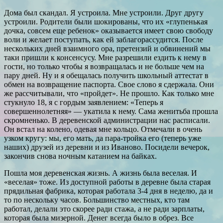
Дома был скандал. Я устроила. Мне устроили. Друг другу
устроили. Родители были шокированы, что их «глупенькая
дочка, совсем еще ребенок» оказывается имеет свою свободу
воли и желает поступать, как ей заблагорассудится. После
нескольких дней взаимного ора, претензий и обвинений мы
таки пришли к консенсусу. Мне разрешили ездить к нему в
гости, но только чтобы я возвращалась и не больше чем на
пару дней. Ну и я обещалась получить школьный аттестат в
обмен на возвращение паспорта. Свое слово я сдержала. Они
же рассчитывали, что «пройдет». Не прошло. Как только мне
стукнуло 18, я с гордым заявлением: «Теперь я
совершеннолетняя» — укатила к нему. Сама женитьба прошла
скромненько. В деревенской администрации нас расписали.
Он встал на колено, одевая мне кольцо. Отмечали в очень
узком кругу: мы, его мать, да пара-тройка его (теперь уже
наших) друзей из деревни и из Иваново. Посидели вечерок,
закончив снова ночным катанием на байках.
Пошла моя деревенская жизнь. А жизнь была веселая. И
«веселая» тоже. Из доступной работы в деревне была старая
прядильная фабрика, которая работала 3-4 дня в неделю, да и
то по нескольку часов. Большинство местных, кто там
работал, делали это скорее ради стажа, а не ради зарплаты,
которая была мизерной. Денег всегда было в обрез. Все