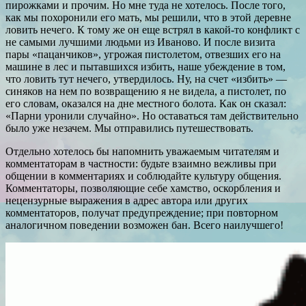
пирожками и прочим. Но мне туда не хотелось. После того,
как мы похоронили его мать, мы решили, что в этой деревне
ловить нечего. К тому же он еще встрял в какой-то конфликт с
не самыми лучшими людьми из Иваново. И после визита
пары «пацанчиков», угрожая пистолетом, отвезших его на
машине в лес и пытавшихся избить, наше убеждение в том,
что ловить тут нечего, утвердилось. Ну, на счет «избить» —
синяков на нем по возвращению я не видела, а пистолет, по
его словам, оказался на дне местного болота. Как он сказал:
«Парни уронили случайно». Но оставаться там действительно
было уже незачем. Мы отправились путешествовать.
Отдельно хотелось бы напомнить уважаемым читателям и
комментаторам в частности: будьте взаимно вежливы при
общении в комментариях и соблюдайте культуру общения.
Комментаторы, позволяющие себе хамство, оскорбления и
нецензурные выражения в адрес автора или других
комментаторов, получат предупреждение; при повторном
аналогичном поведении возможен бан. Всего наилучшего!