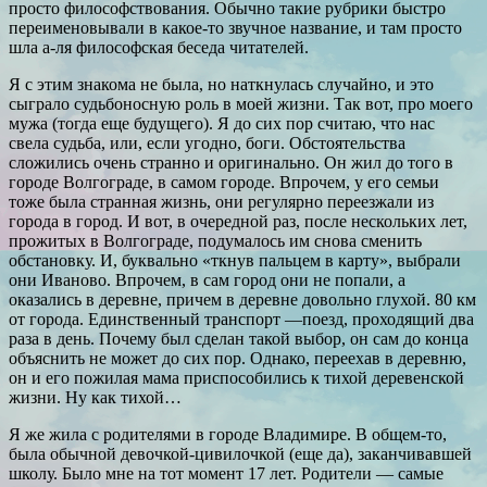
просто философствования. Обычно такие рубрики быстро
переименовывали в какое-то звучное название, и там просто
шла а-ля философская беседа читателей.
Я с этим знакома не была, но наткнулась случайно, и это
сыграло судьбоносную роль в моей жизни. Так вот, про моего
мужа (тогда еще будущего). Я до сих пор считаю, что нас
свела судьба, или, если угодно, боги. Обстоятельства
сложились очень странно и оригинально. Он жил до того в
городе Волгограде, в самом городе. Впрочем, у его семьи
тоже была странная жизнь, они регулярно переезжали из
города в город. И вот, в очередной раз, после нескольких лет,
прожитых в Волгограде, подумалось им снова сменить
обстановку. И, буквально «ткнув пальцем в карту», выбрали
они Иваново. Впрочем, в сам город они не попали, а
оказались в деревне, причем в деревне довольно глухой. 80 км
от города. Единственный транспорт —поезд, проходящий два
раза в день. Почему был сделан такой выбор, он сам до конца
объяснить не может до сих пор. Однако, переехав в деревню,
он и его пожилая мама приспособились к тихой деревенской
жизни. Ну как тихой…
Я же жила с родителями в городе Владимире. В общем-то,
была обычной девочкой-цивилочкой (еще да), заканчивавшей
школу. Было мне на тот момент 17 лет. Родители — самые