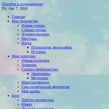
Перейти к содержимому
Пт, Авг 7, 2026
Главная
Мое творчество
Новые статьи.
Старые статьи.
Художественное.
Мистика.
Наука
Психология, философия.
История.
Моя политика
Общая политика
Анархия.
Социал-либертанство.
Экономика.
Медецина
Юриспруденция.
Секс-позитивный феминизм.
Моя жизнь.
Блог
Просто интересное.
Юмор
Экскурс в прошлое