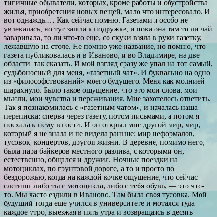
типичные обыватели, которых, кроме работы и обустройства
жилья, приобретения новых вещей, мало что интересовало. И
вот однажды… Как сейчас помню. Газетами я особо не
увлекалась, но тут зашла к подружке, и пока она там то ли чай
заваривала, то ли что-то еще, со скуки взяла в руки газетку,
лежавшую на столе. Не помню уже название, но помню, что
газета публиковалась и в Иваново, и во Владимире, на две
области, так сказать. И мой взгляд сразу же упал на тот самый,
судьбоносный для меня, «газетный чат». И буквально на одно
из «философствований» моего будущего. Меня как молнией
шарахнуло. Было такое ощущение, что это мои слова, мои
мысли, мои чувства и переживания. Мне захотелось ответить.
Так я познакомилась с «газетным чатом», и началась наша
переписка: сперва через газету, потом письмами, а потом я
поехала к нему в гости. И он открыл мне другой мир, мир,
который я не знала и не видела раньше: мир неформалов,
тусовок, концертов, другой жизни. В деревне, помимо него,
была пара байкеров местного разлива, с которыми он,
естественно, общался и дружил. Ночные поездки на
мотоциклах, по грунтовой дороге, а то и просто по
бездорожью, когда на каждой кочке ощущение, что сейчас
слетишь либо ты с мотоцикла, либо с тебя обувь, — это что-
то. Мы часто ездили в Иваново. Там была своя тусовка. Мой
будущий тогда еще учился в университете и мотался туда
каждое утро, выезжая в пять утра и возвращаясь в десять