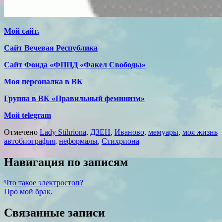
Мой сайт.
Сайт Вечевая Республика
Сайт Фонда «ФППД «Факел Свободы»
Моя персоналка в ВК
Группа в ВК «Правильный феминизм»
Мой telegram
Отмечено
Lady Stihriona
,
ДЗЕН
,
Иваново
,
мемуары
,
моя жизнь
автобиография
,
неформалы
,
Стихриона
Навигация по записям
Что такое электростоп?
Про мой брак.
Связанные записи