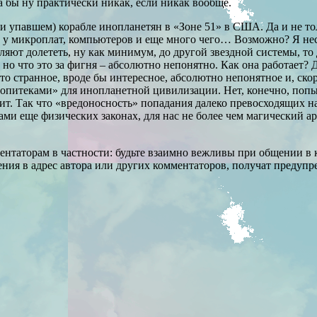
а бы ну практически никак, если никак вообще.
и упавшем) корабле инопланетян в «Зоне 51» в США. Да и не тол
» у микроплат, компьютеров и еще много чего… Возможно? Я не
оляют долететь, ну как минимум, до другой звездной системы, то 
но что это за фигня – абсолютно непонятно. Как она работает? Д
-то странное, вроде бы интересное, абсолютно непонятное и, ск
алопитеками» для инопланетной цивилизации. Нет, конечно, попы
авит. Так что «вредоносность» попадания далеко превосходящих 
еще физических законах, для нас не более чем магический артефа
нтаторам в частности: будьте взаимно вежливы при общении в 
ения в адрес автора или других комментаторов, получат преду