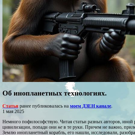
Об инопланетных технологиях.
Статья
ранее публиковалась на
моем ДЗЕН канале
.
1 мая 2025
Немного пофилософствую. Читая статьи разных авторов, иной р
цивилизации, попади они
не
в те руки. Причем не важно, прил
Землю инопланетный корабль, его нашли, исследовали, разобра