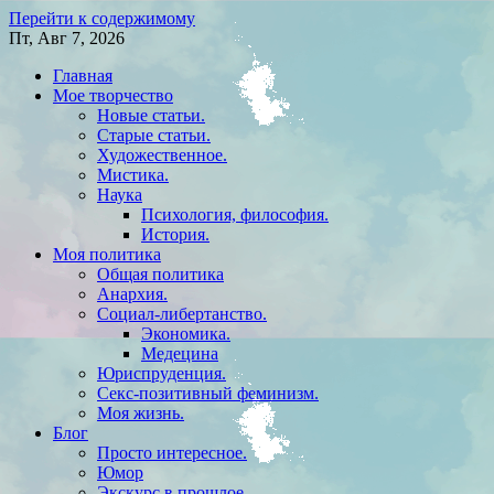
Перейти к содержимому
Пт, Авг 7, 2026
Главная
Мое творчество
Новые статьи.
Старые статьи.
Художественное.
Мистика.
Наука
Психология, философия.
История.
Моя политика
Общая политика
Анархия.
Социал-либертанство.
Экономика.
Медецина
Юриспруденция.
Секс-позитивный феминизм.
Моя жизнь.
Блог
Просто интересное.
Юмор
Экскурс в прошлое