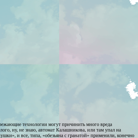
пережающие технологии могут причинить много вреда
ого, ну, не знаю, автомат Калашникова, или там упал на
ушки», и все, типа, «обезьяна с гранатой» применили, конечно