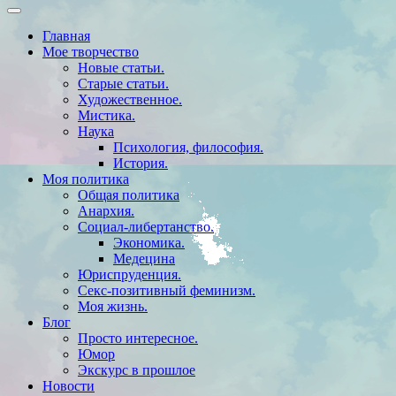
Главная
Мое творчество
Новые статьи.
Старые статьи.
Художественное.
Мистика.
Наука
Психология, философия.
История.
Моя политика
Общая политика
Анархия.
Социал-либертанство.
Экономика.
Медецина
Юриспруденция.
Секс-позитивный феминизм.
Моя жизнь.
Блог
Просто интересное.
Юмор
Экскурс в прошлое
Новости