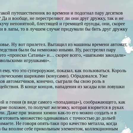
л такой путешественник во времени и подогнал пару десятков
 Да и вообще, не перестреляют ли они друг дружку, так и не
 кучу непонятной, блестящей и гремящей ерунды, они, скорее
яли в лапы, то в лучшем случае придумали бы бить друг дружку
ковье. Ну вот прилетел. Вытащил из машины времени автомат,
оследствия были бы немножко иными. Ну, расстрелял пару
 это «происки Сатаны» и… скорее всего, «шапками закидали»
дьявольскими игрушками».
ему, что это супероружие, показал, как пользоваться. Король
таллическими шариками (конусами). Обрадовался. Уже
ов автоматчиков, конечно, сыграли бы свою роль в
действия. В конце концов, нападения из засады или ловушки
й и гения (в виде самого «попаданца»), соображающего, как
ме похожее, то получат железяку, которая взорвется в руках
ли. Даже при знании химии как-то его можно создать и в
изготовить множество одинаковых с точностью до дольей
аете. Не говоря опять-таки про качество металла, когда
ала бы вполне себе прикольным элементом, коллекционным