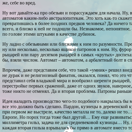
же, себе во вред.
Ну вот давайте-ка про обезьян и порассуждаем для начала. Ну,
автоматов каким-либо австралопитекам. Это хоть как-то скажет
превратившись в более поздних предков человека? Да ничего т
всего, и близко к ней не подошли бы. Незнакомое, непонятное,
по голове этими штуками в качестве дубинок.
Ну ладно с обезьянами или близкими к ним по разумности. Пре
ну или несколько, несколько ящиков патронов к ним. Ну, фуро
рыцарей или пару десятков рыцарей в самых «крутых» доспехах
бы, взяли числом. Автомат – автоматом, а арбалетный болт в 
Впрочем, даже представим себе, что такой «умник» решил внедр
не дурак и не религиозный фанатик, оказался, понял, что это
представил себя владыкой мира и вообразил шеренги рыцарей, 
перестройке первых сражений, даже от одних звуков, наверное
тоже никто не отменял. Да и вторая проблема. Патроны раньше
Идея наладить производство чего-то подобного накрылась бы 
все это должно быть сделано. Пардон, кузнецы в деревенской к
при первом же выстреле, качество металла не то, далеко не то
Европе. Но порох тогда тоже был другой… Ему еще развиватьс
миллиметра гильз, задача не для средневековой кузницы… Ну, л
каждая вторая гильза взрывалась бы прямо в автомате вместо 