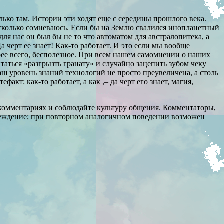
ько там. Истории эти ходят еще с середины прошлого века.
сколько сомневаюсь. Если бы на Землю свалился инопланетный
для нас он был бы не то что автоматом для австралопитека, а
а черт ее знает! Как-то работает. И это если мы вообще
орее всего, бесполезное. При всем нашем самомнении о наших
таться «разгрызть гранату» и случайно зацепить зубом чеку
наш уровень знаний технологий не просто преувеличена, а столь
кт: как-то работает, а как ,– да черт его знает, магия,
комментариях и соблюдайте культуру общения. Комментаторы,
преждение; при повторном аналогичном поведении возможен