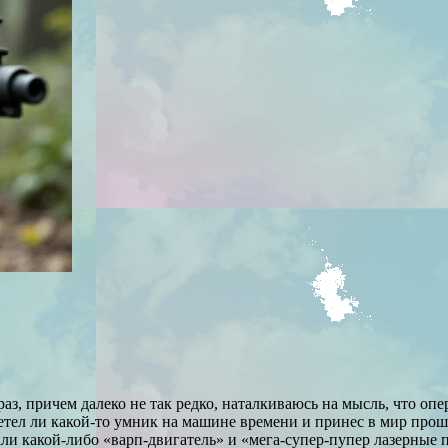
аз, причем далеко не так редко, наталкиваюсь на мысль, что о
етел ли какой-то умник на машине времени и принес в мир прошл
ли какой-либо «варп-двигатель» и «мега-супер-пупер лазерные п