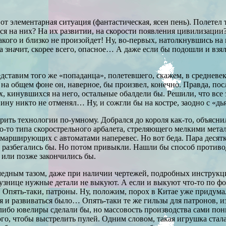
 вот элементарная ситуация (фантастическая, ясен пень). Полете
ся на них? На их развитии, на скорости появления цивилизации?
акого и близко не произойдет! Ну, во-первых, натолкнувшись на
 а значит, скорее всего, опасное… А даже если бы подошли и вз
дставим того же «попаданца», полетевшего, скажем, в средневе
р на общем фоне он, наверное, бы произвел, конечно. Правда, п
, кинувшихся на него, остальные обалдели бы. Решили, что все
спину никто не отменял… Ну, и сожгли бы на костре, заодно с «
ить технологии по-умному. Добрался до короля как-то, объяснил 
 что-то типа скорострельного арбалета, стреляющего мелкими ме
марширующих с автоматами наперевес. Но вот беда. Пара десятк
, разбегались бы. Но потом привыкли. Нашли бы способ противо
 или позже закончились бы.
медным тазом, даже при наличии чертежей, подробных инструкци
узнице нужные детали не выкуют. А если и выкуют что-то по фор
… Опять-таки, патроны. Ну, положим, порох в Китае уже придума
я и развиваться было… Опять-таки те же гильзы для патронов, 
ибо ювелиры сделали бы, но массовость производства сами поним
того, чтобы выстрелить пулей. Одним словом, такая игрушка ст