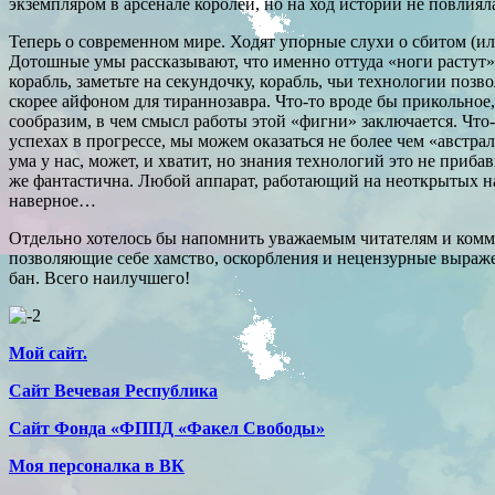
экземпляром в арсенале королей, но на ход истории не повлиял
Теперь о современном мире. Ходят упорные слухи о сбитом (ил
Дотошные умы рассказывают, что именно оттуда «ноги растут
корабль, заметьте на секундочку, корабль, чьи технологии позв
скорее айфоном для тираннозавра. Что-то вроде бы прикольное, 
сообразим, в чем смысл работы этой «фигни» заключается. Что
успехах в прогрессе, мы можем оказаться не более чем «австр
ума у нас, может, и хватит, но знания технологий это не приб
же фантастична. Любой аппарат, работающий на неоткрытых нами 
наверное…
Отдельно хотелось бы напомнить уважаемым читателям и комме
позволяющие себе хамство, оскорбления и нецензурные выраж
бан. Всего наилучшего!
Мой сайт.
Сайт Вечевая Республика
Сайт Фонда «ФППД «Факел Свободы»
Моя персоналка в ВК