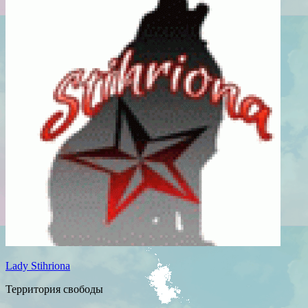
Lady Stihriona
Территория свободы