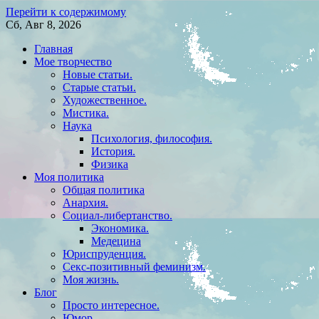
Перейти к содержимому
Сб, Авг 8, 2026
Главная
Мое творчество
Новые статьи.
Старые статьи.
Художественное.
Мистика.
Наука
Психология, философия.
История.
Физика
Моя политика
Общая политика
Анархия.
Социал-либертанство.
Экономика.
Медецина
Юриспруденция.
Секс-позитивный феминизм.
Моя жизнь.
Блог
Просто интересное.
Юмор