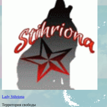
Lady Stihriona
Территория свободы