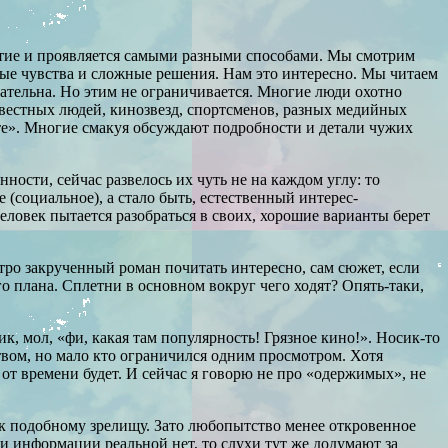
ятие и проявляется самыми разными способами. Мы смотрим
ные чувства и сложные решения. Нам это интересно. Мы читаем
ательна. Но этим не ограничивается. Многие люди охотно
звестных людей, кинозвезд, спортсменов, разных медийных
те». Многие смакуя обсуждают подробности и детали чужих
ности, сейчас развелось их чуть не на каждом углу: то
 (социальное), а стало быть, естественный интерес-
еловек пытается разобраться в своих, хорошие варианты берет
итро закрученный роман почитать интересно, сам сюжет, если
о плана. Сплетни в основном вокруг чего ходят? Опять-таки,
к, мол, «фи, какая там популярность! Грязное кино!». Носик-то
твом, но мало кто ограничился одним просмотром. Хотя
 от времени будет. И сейчас я говорю не про «одержимых», не
с к подобному зрелищу. Зато любопытство менее откровенное
сли информации реальной нет, то слухи тут же додумают за