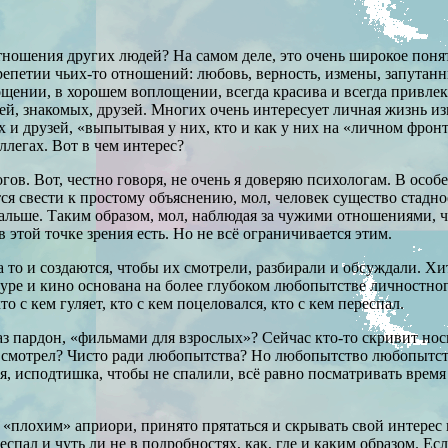
тношения других людей? На самом деле, это очень широкое пон
репетии чьих-то отношений: любовь, верность, измены, запутан
ении, в хорошем воплощении, всегда красива и всегда привлек
ей, знакомых, друзей. Многих очень интересует личная жизнь и
 и друзей, «выпытывая у них, кто и как у них на «личном фрон
ллегах. Вот в чем интерес?
в. Вот, честно говоря, не очень я доверяю психологам. В особен
ся свести к простому объяснению, мол, человек существо стадное
альше. Таким образом, мол, наблюдая за чужими отношениями, ч
в этой точке зрения есть. Но не всё ограничивается этим.
а то и создаются, чтобы их смотрели, разбирали и обсуждали. Х
уре и кино основана на более глубоком любопытстве личностног
о с кем гуляет, кто с кем поцеловался, кто с кем переспал.
аз пардон, «фильмами для взрослых»? Сейчас кто-то скривит носи
 не смотрел? Чисто ради любопытства? Но любопытство любопытс
ря, исподтишка, чтобы не спалили, всё равно посматривать время
о «плохим» априори, принято прятаться и скрывать свой интере
респал и чуть ли не в подробностях, как, где и каким образом. Е