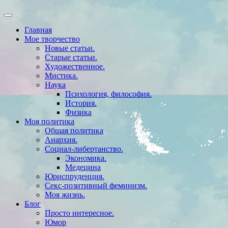
Главная
Мое творчество
Новые статьи.
Старые статьи.
Художественное.
Мистика.
Наука
Психология, философия.
История.
Физика
Моя политика
Общая политика
Анархия.
Социал-либертанство.
Экономика.
Медецина
Юриспруденция.
Секс-позитивный феминизм.
Моя жизнь.
Блог
Просто интересное.
Юмор