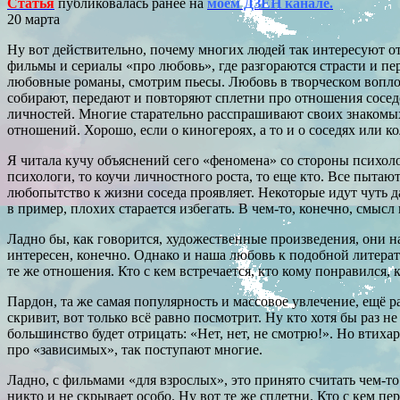
Статья
публиковалась ранее на
моем ДЗЕН канале.
20 марта
Ну вот действительно, почему многих людей так интересуют о
фильмы и сериалы «про любовь», где разгораются страсти и пе
любовные романы, смотрим пьесы. Любовь в творческом воплощ
собирают, передают и повторяют сплетни про отношения сосед
личностей. Многие старательно расспрашивают своих знакомых
отношений. Хорошо, если о киногероях, а то и о соседях или ко
Я читала кучу объяснений сего «феномена» со стороны психолого
психологи, то коучи личностного роста, то еще кто. Все пытают
любопытство к жизни соседа проявляет. Некоторые идут чуть д
в пример, плохих старается избегать. В чем-то, конечно, смысл 
Ладно бы, как говорится, художественные произведения, они н
интересен, конечно. Однако и наша любовь к подобной литерат
те же отношения. Кто с кем встречается, кто кому понравился, кт
Пардон, та же самая популярность и массовое увлечение, ещё р
скривит, вот только всё равно посмотрит. Ну кто хотя бы раз
большинство будет отрицать: «Нет, нет, не смотрю!». Но втиха
про «зависимых», так поступают многие.
Ладно, с фильмами «для взрослых», это принято считать чем-т
никто и не скрывает особо. Ну вот те же сплетни. Кто с кем пе