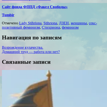
Сайт фонда ФППД «Факел Свободы»
Tumbir
Отмечено
Lady Stihriona
,
Stihriona
,
ДЗЕН
,
женщины
,
секс-
позитивный феминизм
,
Стихриона
,
феминизм
Навигация по записям
Возрождение кулачества.
Домашний труд — работа или нет?
Связанные записи