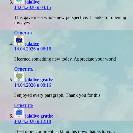
jalalive
:
14.04.2026 в 04:15
This gave me a whole new perspective. Thanks for opening
my eyes.
Ответить
jalalive
:
14.04.2026 в 06:16
I learned something new today. Appreciate your work!
Ответить
jalalive gratis
:
14.04.2026 в 08:16
I enjoyed every paragraph. Thank you for this.
Ответить
jalalive gratis
:
14.04.2026 в 12:18
I feel more confident tackling this now, thanks to you.