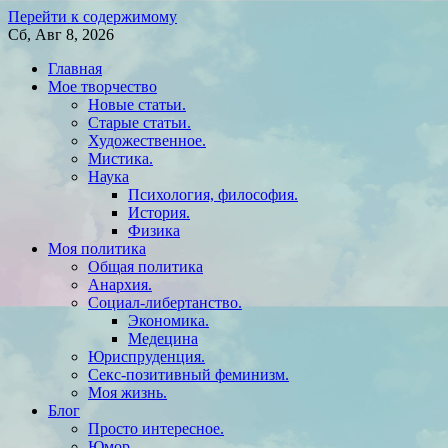
Перейти к содержимому
Сб, Авг 8, 2026
Главная
Мое творчество
Новые статьи.
Старые статьи.
Художественное.
Мистика.
Наука
Психология, философия.
История.
Физика
Моя политика
Общая политика
Анархия.
Социал-либертанство.
Экономика.
Медецина
Юриспруденция.
Секс-позитивный феминизм.
Моя жизнь.
Блог
Просто интересное.
Юмор