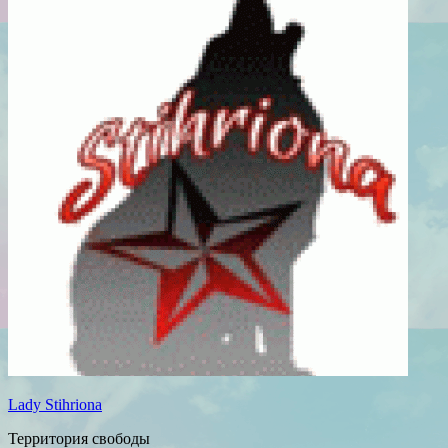
Lady Stihriona
Территория свободы