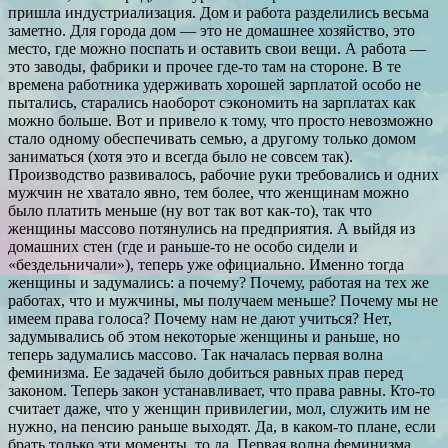
пришла индустриализация. Дом и работа разделились весьма
заметно. Для города дом — это не домашнее хозяйство, это
место, где можно поспать и оставить свои вещи. А работа —
это заводы, фабрики и прочее где-то там на стороне. В те
времена работника удерживать хорошей зарплатой особо не
пытались, старались наоборот сэкономить на зарплатах как
можно больше. Вот и привело к тому, что просто невозможно
стало одному обеспечивать семью, а другому только домом
заниматься (хотя это и всегда было не совсем так).
Производство развивалось, рабочие руки требовались и одних
мужчин не хватало явно, тем более, что женщинам можно
было платить меньше (ну вот так вот как-то), так что
женщины массово потянулись на предприятия. А выйдя из
домашних стен (где и раньше-то не особо сидели и
«бездельничали»), теперь уже официально. Именно тогда
женщины и задумались: а почему? Почему, работая на тех же
работах, что и мужчины, мы получаем меньше? Почему мы не
имеем права голоса? Почему нам не дают учиться? Нет,
задумывались об этом некоторые женщины и раньше, но
теперь задумались массово. Так началась первая волна
феминизма. Ее задачей было добиться равных прав перед
законом. Теперь закон устанавливает, что права равны. Кто-то
считает даже, что у женщин привилегии, мол, служить им не
нужно, на пенсию раньше выходят. Да, в каком-то плане, если
брать только эти моменты, то да. Первая волна феминизма