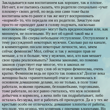
Закладывается нам воспитанием как хорошее, так и плохое.
Нет-нет, я не пытаюсь сказать, что родители специально «учат
плохому» своих детей, но ведь они сами тоже были
воспитаны кем-то ранее и так же могут воспринимать
«нормой» то, что передали им их родители. Зачастую нам
просто не приходит даже в голову подумать, насколько
многовековые «традиции» могут быть вредоносными или, как
минимум, не полезными. Ну вот об одной такой мы и
поговорим. Но сперва небольшое отступление. Отступление в
тему рассуждений некоторых мужчин. Сколько раз на канале,
в комментариях писали некоторые личности, мол, зачем
сейчас феминизм? Мол, сейчас и так у женщин прав не
меньше, а то и больше, чем у мужчин, мол, кто вам мешает
свои права реализовывать? Законы законами, но помимо
законов существует еще многое, что в законах не
оговаривается. Вот пару слов об истории феминизма, очень
кратко. Феминизм ведь не просто так появился? Долгие века
женщина была «хранительницей очага» и занималась в
основном домашними делами, но не только, в поле тоже
работали, всякими прачками, белошвейками, торговками,
тоже работали, но все равно считалось, что муж основной
добытчик и кормилец, а жена либо так подрабатывает, либо
осталась без мужа, вот и работать ей приходится. Да и у тех же
крестьян особо не отличалось: домашние хлопоты от работы,
что поле, что огород, что курятник с прочими хлопотами. Но