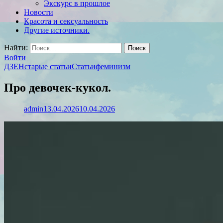
Экскурс в прошлое
Новости
Красота и сексуальность
Другие источники.
Найти:
Войти
ДЗЕН
старые статьи
Статьи
феминизм
Про девочек-кукол.
admin
13.04.2026
10.04.2026