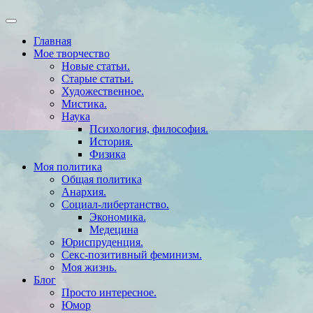
Главная
Мое творчество
Новые статьи.
Старые статьи.
Художественное.
Мистика.
Наука
Психология, философия.
История.
Физика
Моя политика
Общая политика
Анархия.
Социал-либертанство.
Экономика.
Медецина
Юриспруденция.
Секс-позитивный феминизм.
Моя жизнь.
Блог
Просто интересное.
Юмор