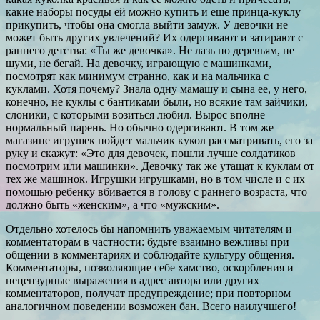
какие наборы посуды ей можно купить и еще принца-куклу
прикупить, чтобы она смогла выйти замуж. У девочки не
может быть других увлечений? Их одергивают и затирают с
раннего детства: «Ты же девочка». Не лазь по деревьям, не
шуми, не бегай. На девочку, играющую с машинками,
посмотрят как минимум странно, как и на мальчика с
куклами. Хотя почему? Знала одну мамашу и сына ее, у него,
конечно, не куклы с бантиками были, но всякие там зайчики,
слоники, с которыми возиться любил. Вырос вполне
нормальный парень. Но обычно одергивают. В том же
магазине игрушек пойдет мальчик кукол рассматривать, его за
руку и скажут: «Это для девочек, пошли лучше солдатиков
посмотрим или машинки». Девочку так же утащат к куклам от
тех же машинок. Игрушки игрушками, но в том числе и с их
помощью ребенку вбивается в голову с раннего возраста, что
должно быть «женским», а что «мужским».
Отдельно хотелось бы напомнить уважаемым читателям и
комментаторам в частности: будьте взаимно вежливы при
общении в комментариях и соблюдайте культуру общения.
Комментаторы, позволяющие себе хамство, оскорбления и
нецензурные выражения в адрес автора или других
комментаторов, получат предупреждение; при повторном
аналогичном поведении возможен бан. Всего наилучшего!