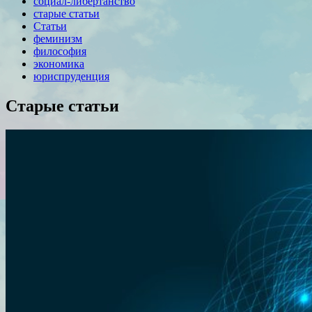
социал-либертанство
старые статьи
Статьи
феминизм
философия
экономика
юриспруденция
Старые статьи