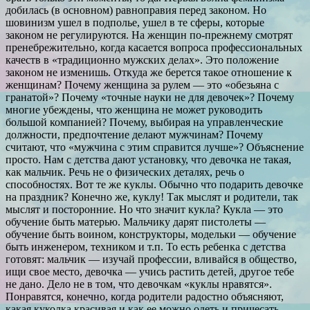
добилась (в основном) равноправия перед законом. Но
шовинизм ушел в подполье, ушел в те сферы, которые
законом не регулируются. На женщин по-прежнему смотрят
пренебрежительно, когда касается вопроса профессиональных
качеств в «традиционно мужских делах». Это положение
законом не изменишь. Откуда же берется такое отношение к
женщинам? Почему женщина за рулем — это «обезьяна с
гранатой»? Почему «точные науки не для девочек»? Почему
многие убеждены, что женщина не может руководить
большой компанией? Почему, выбирая на управленческие
должности, предпочтение делают мужчинам? Почему
считают, что «мужчина с этим справится лучше»? Объяснение
просто. Нам с детства дают установку, что девочка не такая,
как мальчик. Речь не о физических деталях, речь о
способностях. Вот те же куклы. Обычно что подарить девочке
на праздник? Конечно же, куклу! Так мыслят и родители, так
мыслят и посторонние. Но что значит кукла? Кукла — это
обучение быть матерью. Мальчику дарят пистолеты —
обучение быть воином, конструкторы, модельки — обучение
быть инженером, техником и т.п. То есть ребенка с детства
готовят: мальчик — изучай профессии, вливайся в общество,
ищи свое место, девочка — учись растить детей, другое тебе
не дано. Дело не в том, что девочкам «куклы нравятся».
Понравятся, конечно, когда родители радостно объясняют,
какая куколка красивая и как ее можно одеть и причесать,