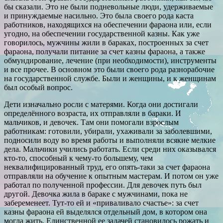
бы сказали. Это не были подневольные люди, удерживаемые
и принуждаемые насильно. Это была своего рода каста
работников, находящихся на обеспечении фараона или, если
угодно, на обеспечении государственной казны. Как уже
говорилось, мужчины жили в бараках, построенных за счет
фараона, получали питание за счет казны фараона, а также
обмундирование, лечение (при необходимости), инструменты
и все прочее. В основном это были своего рода разнорабочие
на государственной службе. Были и женщины, и к женщинам
был особый вопрос.
Дети изначально росли с матерями. Когда они достигали
определённого возраста, их отправляли в бараки. И
мальчиков, и девочек. Там они помогали взрослым
работникам: готовили, убирали, ухаживали за заболевшими,
подносили воду во время работы и выполняли всякие мелкие
дела. Мальчики учились работать. Если среди них оказывался
кто-то, способный к чему-то большему, чем
неквалифицированный труд, его опять-таки за счет фараона
отправляли на обучение к опытным мастерам. И потом он уже
работал по полученной профессии. Для девочек путь был
другой. Девочка жила в бараке с мужчинами, пока не
забеременеет. Тут-то ей и «приваливало счастье»: за счет
казны фараона ей выделялся отдельный дом, в котором она
могла жить. Единственной ее задачей становилось рожать и