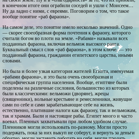
в конечном итоге они ограбили соседей и ушли с Моисеем…
Ну да ладно с ними, с евреями. Поговорим о том, что такое
вообще понятие «раб фараона».
На самом деле, это понятие имело несколько значений. Одно
— скорее своеобразная форма почтения к фараону, которого
считали богом во плоти на земле. «Рабами» называли всех
подданных фараона, включая вельмож высокого ранга.
Буквальный смысл слов «раб фараона», в этом ключе, — это
подданный фараона, гражданин египетского царства, иными
словами.
Но была и более узкая категория жителей Египта, именуемая
«рабами фараона», и это была очень своеобразная и
специфическая группа населения. Вообще, египтяне были
поделены на различные сословия, большинство из которых
были классическими: вельможи (дворяне), жрецы
(священники), вольные крестьяне и ремесленники, живущие
сами по себе и сами зарабатывающие себе на жизнь,
естественно, платившие налоги как фараону, так и вельможам,
так и храмам. Были и настоящие рабы. Египет много и часто
воевал. Пленных захватывали при любом удобном случае.
Пленников могли использовать по-разному. Могли просто
подержать, пока за них выкуп не соберут, и вернуть за деньги
обратно, могли заставить работать на себя, могли продать.