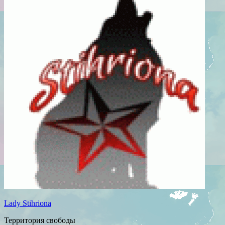
Lady Stihriona
Территория свободы