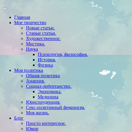
Главная
Мое творчество
Новые статьи.
Старые статьи.
Художественное.
Мистика.
Наука
Психология, философия.
История.
Физика
Моя политика
Общая политика
Анархия.
Социал-либертанство.
Экономика.
Медецина
Юриспруденция.
Секс-позитивный феминизм.
Моя жизнь.
Блог
Просто интересное.
Юмор