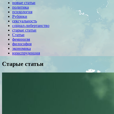
новые статьи
политика
психология
Рубрики
сексуальность
социал-либертанство
старые статьи
Статьи
феминизм
философия
экономика
юриспруденция
Старые статьи