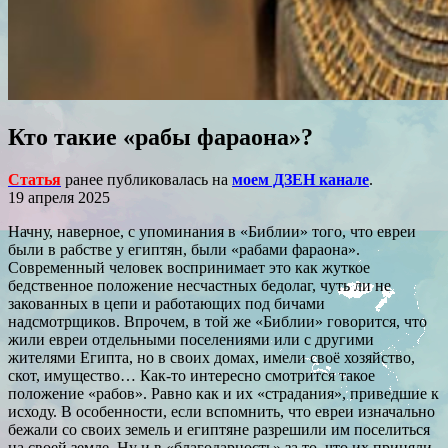
Кто такие «рабы фараона»?
Статья
ранее публиковалась на
моем ДЗЕН канале
.
19 апреля 2025
Начну, наверное, с упоминания в «Библии» того, что евреи
были в рабстве у египтян, были «рабами фараона».
Современный человек воспринимает это как жуткое
бедственное положение несчастных бедолаг, чуть ли не
закованных в цепи и работающих под бичами
надсмотрщиков. Впрочем, в той же «Библии» говорится, что
жили евреи отдельными поселениями или с другими
жителями Египта, но в своих домах, имели своё хозяйство,
скот, имущество… Как-то интересно смотрится такое
положение «рабов». Равно как и их «страдания», приведшие к
исходу. В особенности, если вспомнить, что евреи изначально
бежали со своих земель и египтяне разрешили им поселиться
на своей земле. Ну и в «благодарность» за то, что их приняли,