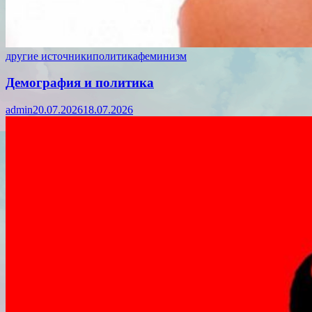
другие источники
политика
феминизм
Демография и политика
admin
20.07.2026
18.07.2026