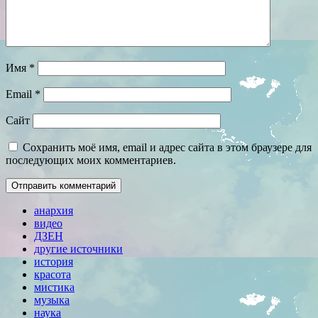
Имя
*
Email
*
Сайт
Сохранить моё имя, email и адрес сайта в этом браузере для
последующих моих комментариев.
анархия
видео
ДЗЕН
другие источники
история
красота
мистика
музыка
наука