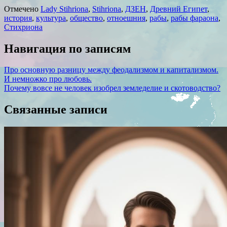
Отмечено
Lady Stihriona
,
Stihriona
,
ДЗЕН
,
Древний Египет
,
история
,
культура
,
общество
,
отноешния
,
рабы
,
рабы фараона
,
Стихриона
Навигация по записям
Про основную разницу между феодализмом и капитализмом.
И немножко про любовь.
Почему вовсе не человек изобрел земледелие и скотоводство?
Связанные записи