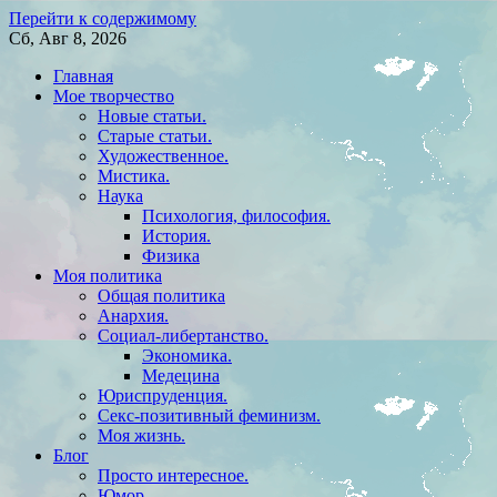
Перейти к содержимому
Сб, Авг 8, 2026
Главная
Мое творчество
Новые статьи.
Старые статьи.
Художественное.
Мистика.
Наука
Психология, философия.
История.
Физика
Моя политика
Общая политика
Анархия.
Социал-либертанство.
Экономика.
Медецина
Юриспруденция.
Секс-позитивный феминизм.
Моя жизнь.
Блог
Просто интересное.
Юмор