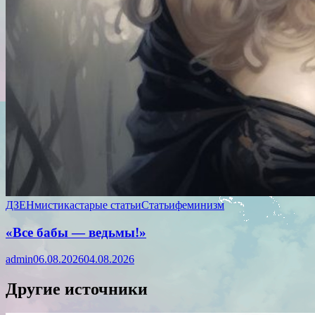
ДЗЕН
мистика
старые статьи
Статьи
феминизм
«Все бабы — ведьмы!»
admin
06.08.2026
04.08.2026
Другие источники