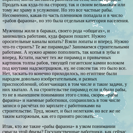
Продать как куда-то на сторону, так и своим вельможам или
тому же храму в услужение. Но это все частные рабы.
Несомненно, какая-то часть пленников попадала и в число
«рабов фараона», но это была отдельная категория населения.
Мужчины жили в бараках, своего рода «общагах», и
занимались работами, куда фараон пошлет. Нужно
оросительные каналы копать? Взяли лопаты и вперед. Нужно
что-то строить? Те же пирамиды? Занимаемся строительными
работами. А нужно армию пополнить, так копья в зубы и
вперед. Кстати, насчет тех же пирамид и привычных
картинок толпы рабов, тянущей гигантские камни волоком
под кнутами надсмотрщиков, ну, не совсем так это было все.
Нет, таскать-то конечно приходилось, но египтяне были
народом довольно изобретательным, и разных
приспособлений, облегчающих в том числе и такие задачи, у
них хватало. А на строительстве пирамид если и были рабы,
то не в нынешнем понимании этого слова, скорее «рабы
фараона» и наемные работники, сохранились в том числе
записи о расчётах по зарплате с работниками на
строительстве. Труд, может, и был нелегким, но все же не
таким каторжным, как его принято рисовать.
Итак, кто же такие «рабы фараона» в узком понимании
смысла этой фразы? Государственные работники, как сейчас