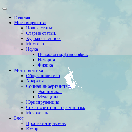
Главная
Мое творчество
Новые статьи.
Старые статьи.
Художественное.
Мистика.
Наука
Психология, философия.
История.
Физика
Моя политика
Общая политика
Анархия.
Социал-либертанство.
Экономика.
Медецина
Юриспруденция.
Секс-позитивный феминизм.
Моя жизнь.
Блог
Просто интересное.
Юмор