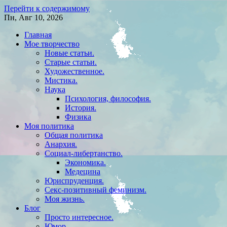
Перейти к содержимому
Пн, Авг 10, 2026
Главная
Мое творчество
Новые статьи.
Старые статьи.
Художественное.
Мистика.
Наука
Психология, философия.
История.
Физика
Моя политика
Общая политика
Анархия.
Социал-либертанство.
Экономика.
Медецина
Юриспруденция.
Секс-позитивный феминизм.
Моя жизнь.
Блог
Просто интересное.
Юмор