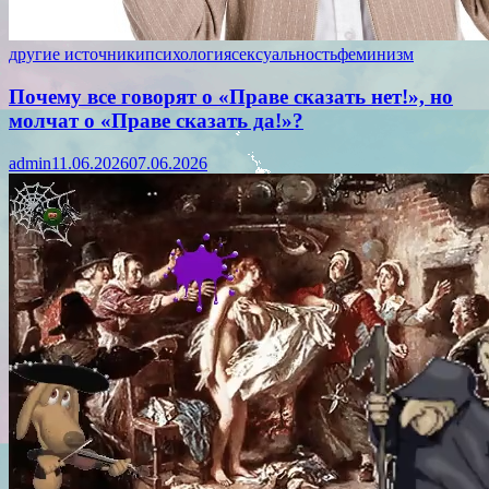
другие источники
психология
сексуальность
феминизм
Почему все говорят о «Праве сказать нет!», но
молчат о «Праве сказать да!»?
admin
11.06.2026
07.06.2026