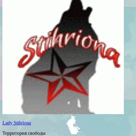
Lady Stihriona
Территория свободы