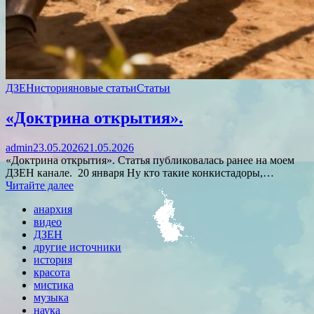
ДЗЕН
история
новые статьи
Статьи
«Доктрина открытия».
admin
23.05.2026
21.05.2026
«Доктрина открытия». Статья публиковалась ранее на моем
ДЗЕН канале. 20 января Ну кто такие конкистадоры,…
Читайте далее
анархия
видео
ДЗЕН
другие источники
история
красота
мистика
музыка
наука