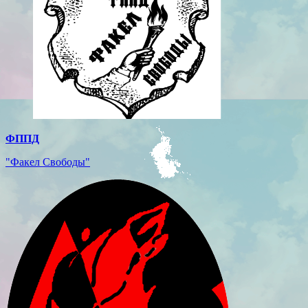
ФППД
"Факел Свободы"