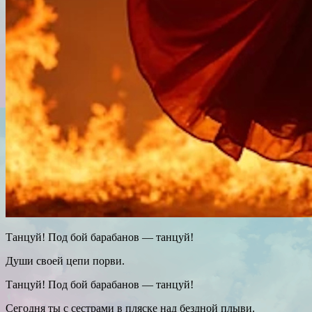
Танцуй! Под бой барабанов — танцуй!
Души своей цепи порви.
Танцуй! Под бой барабанов — танцуй!
Сегодня ты с сестрами в пляске над бездной плыви.