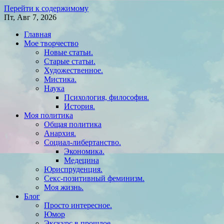
Перейти к содержимому
Пт, Авг 7, 2026
Главная
Мое творчество
Новые статьи.
Старые статьи.
Художественное.
Мистика.
Наука
Психология, философия.
История.
Моя политика
Общая политика
Анархия.
Социал-либертанство.
Экономика.
Медецина
Юриспруденция.
Секс-позитивный феминизм.
Моя жизнь.
Блог
Просто интересное.
Юмор
Экскурс в прошлое