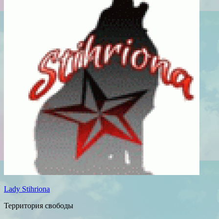
Lady Stihriona
Территория свободы