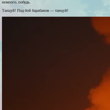
немного, побудь.
Танцуй! Под бой барабанов — танцуй!