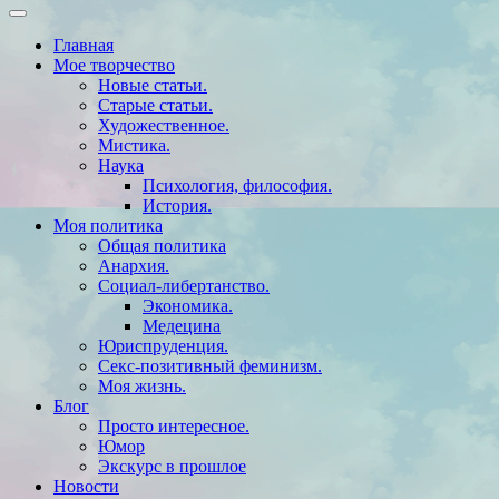
Главная
Мое творчество
Новые статьи.
Старые статьи.
Художественное.
Мистика.
Наука
Психология, философия.
История.
Моя политика
Общая политика
Анархия.
Социал-либертанство.
Экономика.
Медецина
Юриспруденция.
Секс-позитивный феминизм.
Моя жизнь.
Блог
Просто интересное.
Юмор
Экскурс в прошлое
Новости