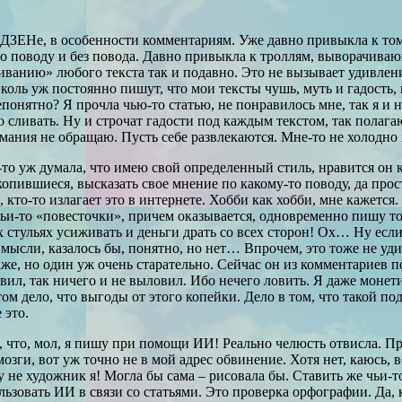
 ДЗЕНе, в особенности комментариям. Уже давно привыкла к тому
 по поводу и без повода. Давно привыкла к троллям, выворачи
ванию» любого текста так и подавно. Это не вызывает удивления
ль уж постоянно пишут, что мои тексты чушь, муть и гадость, н
понятно? Я прочла чью-то статью, не понравилось мне, так я и не
 сливать. Ну и строчат гадости под каждым текстом, так полага
ания не обращаю. Пусть себе развлекаются. Мне-то не холодно н
-то уж думала, что имею свой определенный стиль, нравится он 
копившиеся, высказать свое мнение по какому-то поводу, да прос
 кто-то излагает это в интернете. Хобби как хобби, мне кажется
д чьи-то «повесточки», причем оказывается, одновременно пишу 
вух стульях усиживать и деньги драть со всех сторон! Ох… Ну е
ои мысли, казалось бы, понятно, но нет… Впрочем, это тоже не у
даже, но один уж очень старательно. Сейчас он из комментариев 
овил, так ничего и не выловил. Ибо нечего ловить. Я даже монет
том дело, что выгоды от этого копейки. Дело в том, что такой п
 это.
 что, мол, я пишу при помощи ИИ! Реально челюсть отвисла. Пр
зги, вот уж точно не в мой адрес обвинение. Хотя нет, каюсь, в
не художник я! Могла бы сама – рисовала бы. Ставить же чьи-т
ользовать ИИ в связи со статьями. Это проверка орфографии. Да,