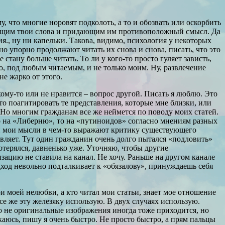
, что многие норовят подколоть, а то и обозвать или оскорбить
вающим твои слова и придающим им противоположный смысл. Да
., ну ни капельки. Такова, видимо, психология у некоторых
о упорно продолжают читать их снова и снова, писать, что это
 стану больше читать. То ли у кого-то просто гуляет зависть,
ю, под любым читаемым, и не только моим. Ну, развлечение
е жарко от этого.
кому-то или не нравится – вопрос другой. Писать я люблю. Это
то поагитировать те представления, которые мне близки, или
. Но многим гражданам все же неймется по поводу моих статей.
то на «Либерню», то на «путиноидов» согласно мнениям разных
сли мои мысли в чем-то выражают критику существующего
дивляет. Тут один гражданин очень долго пытался «подловить»
потерялся, давненько уже. Уточняю, чтобы другие
изацию не ставила на канал. Не хочу. Раньше на другом канале
одход невольно подталкивает к «обязалову», принуждаешь себя
и моей нелюбви, а кто читал мои статьи, знает мое отношение
се же эту железяку использую. В двух случаях использую.
о не оригинальные изображения иногда тоже приходится, но
 каюсь, пишу я очень быстро. Не просто быстро, а прям пальцы