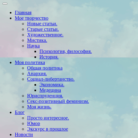
Главная
Мое творчество
Новые статьи.
Старые статьи.
Художественное.
Мистика.
Наука
Психология, философия.
История.
Моя политика
Общая политика
Анархия.
Социал-либертанство.
Экономика.
Медецина
Юриспруденция.
Секс-позитивный феминизм.
Моя жизнь.
Блог
Просто интересное.
Юмор
Экскурс в прошлое
Новости