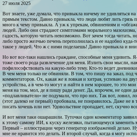
27 июля 2025
Вот знаете, уже думала, что привыкла ничему не удивляться на
прямым текстом. Давно привыкла, что люди любят лить грязь
много к чему привыкла. А уж к упрекам, обвинениям и «обгажи
людей. Либо они страдают симптомами морального мазохизма, ко
гадость, которую читать невозможно. Вот зачем тогда читать, не
либо просто желчью печень переполнилась и ее надобно куда-то
такое у людей. Что ж с ними поделаешь! Давно привыкла и вним
Но вот все-таки нашлись граждане, способные меня удивить. Я
тоже своего рода развлечение для меня. Излить свои мысли, на
пофилософствовать на какую-либо тему. Кто-то ведет дневники,
В чем меня только не обвиняли. В том, что пишу на заказ, по
комментаторов. Ох, какая же я ловкая и хитрая, успеваю на д
устройства, а в чем-то могут и найти в нем хорошее, то это м
меня на том, мол, де я пишу ради денег. Да, впрочем, не один 
«подлавливатели» не подумали, что про них. Так вот, ловил, л
(этот далеко не первый) пробовала, не понравилось. Даже не в 
писать хочешь или нет. Удовольствие пропадает, нет, скучно все
И вот меня таки ошарашили. Туточки один комментатор заявил,
к этому самому ИИ, к куску железяки, пытающемуся заменить мо
Первый – иллюстрации через генератор изображений делаю. Ну 
мне не нравится это делать. И второй случай, когда я могу исп