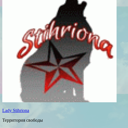
Lady Stihriona
Территория свободы