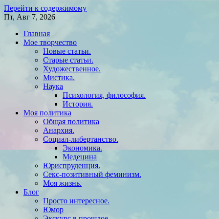
Перейти к содержимому
Пт, Авг 7, 2026
Главная
Мое творчество
Новые статьи.
Старые статьи.
Художественное.
Мистика.
Наука
Психология, философия.
История.
Моя политика
Общая политика
Анархия.
Социал-либертанство.
Экономика.
Медецина
Юриспруденция.
Секс-позитивный феминизм.
Моя жизнь.
Блог
Просто интересное.
Юмор
Экскурс в прошлое