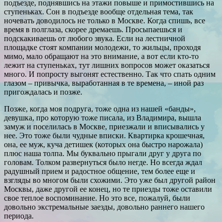
подъезде, поднявшись на этажи повыше и примостившись на
ступеньках. Сон в подъезде вообще отдельная тема, так
ночевать доводилось не только в Москве. Когда спишь, все
время в полглаза, скорее дремаешь. Просыпаешься и
подскакиваешь от любого звука. Если на лестничной
площадке стоят компании молодежи, то жильцы, проходя
мимо, мало обращают на это внимание, а вот если кто-то
лежит на ступеньках, тут лишних вопросов может оказаться
много. И попросту выгонят естественно. Так что спать одним
глазом – привычка, выработанная в те времена, – иной раз
пригождалась и позже.
Позже, когда моя подруга, тоже одна из нашей «банды»,
девушка, про которую тоже писала, из Владимира, вышла
замуж и поселилась в Москве, приезжали и вписывались у
нее. Это тоже были чудные вписки. Квартирка крошечная,
она, ее муж, куча детишек (которых она быстро нарожала)
плюс наша толпа. Мы буквально прыгали друг у друга по
головам. Толком развернуться было негде. Но всегда ждал
радушный прием и радостное общение, тем более еще и
взгляды во многом были схожими. Это уже был другой район
Москвы, даже другой ее конец, но те приезды тоже оставили
свое теплое воспоминание. Но это все, пожалуй, были
довольно экстремальные заезды, довольно раннего нашего
периода.