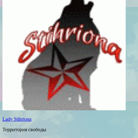
Lady Stihriona
Территория свободы