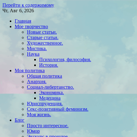
Перейти к содержимому
Чт, Авг 6, 2026
Главная
Мое творчество
Новые статьи.
Старые статьи.
Художественное.
Мистика.
Наука
Психология, философия.
История.
Моя политика
Общая политика
Анархия.
Социал-либертанство.
Экономика.
Медецина
Юриспруденция.
Секс-позитивный феминизм.
Моя жизнь.
Блог
Просто интересное.
Юмор
Экскурс в прошлое