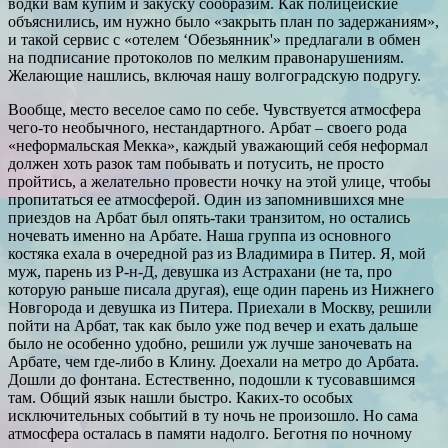
водки вам купим и закуску сообразим. Как полицейские
объяснились, им нужно было «закрыть план по задержаниям»,
и такой сервис с «отелем ‘Обезьянник'» предлагали в обмен
на подписание протоколов по мелким правонарушениям.
Желающие нашлись, включая нашу волгоградскую подругу.
Вообще, место веселое само по себе. Чувствуется атмосфера
чего-то необычного, нестандартного. Арбат – своего рода
«неформальская Мекка», каждый уважающий себя неформал
должен хоть разок там побывать и потусить, не просто
пройтись, а желательно провести ночку на этой улице, чтобы
пропитаться ее атмосферой. Один из запомнившихся мне
приездов на Арбат был опять-таки транзитом, но остались
ночевать именно на Арбате. Наша группа из основного
костяка ехала в очередной раз из Владимира в Питер. Я, мой
муж, парень из Р-н-Д, девушка из Астрахани (не та, про
которую раньше писала другая), еще один парень из Нижнего
Новгорода и девушка из Питера. Приехали в Москву, решили
пойти на Арбат, так как было уже под вечер и ехать дальше
было не особенно удобно, решили уж лучше заночевать на
Арбате, чем где-либо в Клину. Доехали на метро до Арбата.
Дошли до фонтана. Естественно, подошли к тусовавшимся
там. Общий язык нашли быстро. Каких-то особых
исключительных событий в ту ночь не произошло. Но сама
атмосфера осталась в памяти надолго. Беготня по ночному