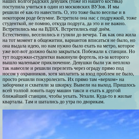
наших волгоградских девушек (тоже из нашего костяка)
поступила учиться в один из московских ВУЗов. И мы
решили её как-то навестить. О, это тоже было веселье и в
некотором роде безумие. Встретила она нас с подружкой, тоже
студенткой, не помню, откуда подруга, да это и не важно.
Встретились мы на ВДНХ. Встретились ещё днём.
Естественно, веселились и гуляли до вечера. Так как она жила
на тот момент в общежитии, вариантов вписаться не было, но
она выдала идею, но нам нужно было ехать на метро, которое
уже вот-вот должно было закрыться. Побежали к станции. Но
тут подружки-студентки выкинули фортель, из-за которого
вышло маленькое приключение. Девушки были уж неплохо
так навеселе и решили перелезть через ограду прямо под
носом у охранников, хотя заплатить за вход проблем не было,
просто решили покуролесить. Их прямо там «верхом» на
заборчике и схватили за шкирку. Вывели на выход. Пришлось
всей толпой ловить пару машин такси и ехать к другой
ближайшей станции, чтобы уехать. Уехали. Куда-то в жилые
кварталы. Там и шатались до утра по дворикам.