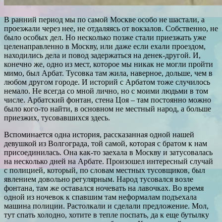
В ранний период мы по самой Москве особо не шастали, а
проезжали через нее, не отдаляясь от вокзалов. Собственно, не
было особых дел. Но несколько позже стали приезжать уже
целенаправленно в Москву, или даже если ехали проездом,
находились дела и повод задержаться на денек-другой. И,
конечно же, одно из мест, которое мы никак не могли пройти
мимо, был Арбат. Тусовка там жила, наверное, дольше, чем в
любом другом городе. И историй с Арбатом тоже случилось
немало. Не всегда со мной лично, но с моими людьми в том
числе. Арбатский фонтан, стена Цоя – там постоянно можно
было кого-то найти, в основном не местный народ, а больше
приезжих, тусовавшихся здесь.
Вспоминается одна история, рассказанная одной нашей
девушкой из Волгограда, той самой, которая с братом к нам
присоединилась. Она как-то заехала в Москву и затусовалась
на несколько дней на Арбате. Произошел интересный случай
с полицией, который, по словам местных тусовщиков, был
явлением довольно регулярным. Народ тусовался возле
фонтана, там же оставался ночевать на лавочках. Во время
одной из ночевок к спавшим там неформалам подъехала
машина полиции. Растолкали и сделали предложение. Мол,
тут спать холодно, хотите в тепле поспать, да к еще бутылку