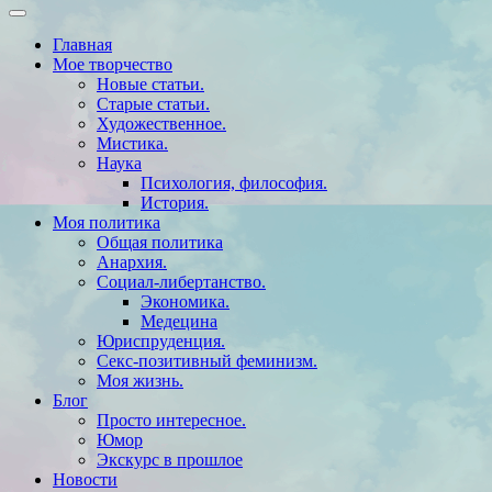
Главная
Мое творчество
Новые статьи.
Старые статьи.
Художественное.
Мистика.
Наука
Психология, философия.
История.
Моя политика
Общая политика
Анархия.
Социал-либертанство.
Экономика.
Медецина
Юриспруденция.
Секс-позитивный феминизм.
Моя жизнь.
Блог
Просто интересное.
Юмор
Экскурс в прошлое
Новости