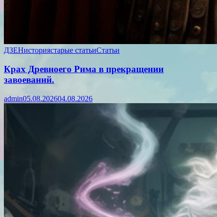
ДЗЕН
история
старые статьи
Статьи
Крах Древноего Рима в прекращении
завоеваний.
admin
05.08.2026
04.08.2026