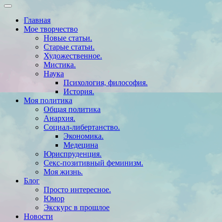
Главная
Мое творчество
Новые статьи.
Старые статьи.
Художественное.
Мистика.
Наука
Психология, философия.
История.
Моя политика
Общая политика
Анархия.
Социал-либертанство.
Экономика.
Медецина
Юриспруденция.
Секс-позитивный феминизм.
Моя жизнь.
Блог
Просто интересное.
Юмор
Экскурс в прошлое
Новости