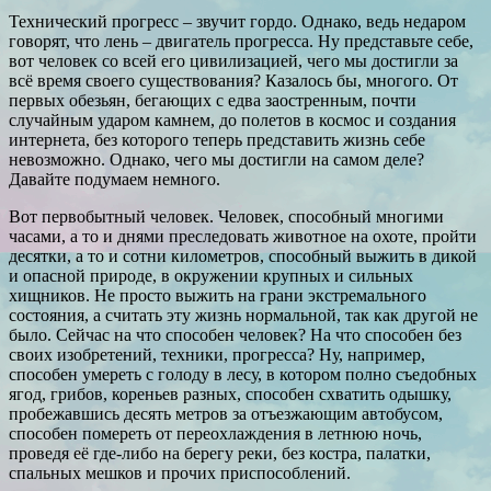
Технический прогресс – звучит гордо. Однако, ведь недаром
говорят, что лень – двигатель прогресса. Ну представьте себе,
вот человек со всей его цивилизацией, чего мы достигли за
всё время своего существования? Казалось бы, многого. От
первых обезьян, бегающих с едва заостренным, почти
случайным ударом камнем, до полетов в космос и создания
интернета, без которого теперь представить жизнь себе
невозможно. Однако, чего мы достигли на самом деле?
Давайте подумаем немного.
Вот первобытный человек. Человек, способный многими
часами, а то и днями преследовать животное на охоте, пройти
десятки, а то и сотни километров, способный выжить в дикой
и опасной природе, в окружении крупных и сильных
хищников. Не просто выжить на грани экстремального
состояния, а считать эту жизнь нормальной, так как другой не
было. Сейчас на что способен человек? На что способен без
своих изобретений, техники, прогресса? Ну, например,
способен умереть с голоду в лесу, в котором полно съедобных
ягод, грибов, кореньев разных, способен схватить одышку,
пробежавшись десять метров за отъезжающим автобусом,
способен помереть от переохлаждения в летнюю ночь,
проведя её где-либо на берегу реки, без костра, палатки,
спальных мешков и прочих приспособлений.