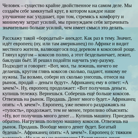
Человек – существо крайне двойственное на самом деле. Мы
создаём себе замкнутый круг, в котором каждое наше
улучшение нас ухудшает, при том, стремясь к комфорту и
минимуму затрат усилий, мы принуждаем себя затрачивать
значительно больше усилий, чем имеет смысл это делать.
Расскажу такой «бородатый» анекдот. Как раз в тему. Значит,
идёт европеец (ну, или там американец) по Африке и видит
местного жителя, валяющегося под деревом в кокосовой роще.
Глянул кругом – кокосов полно, а этот бездельничает, лежит,
баклуши бьёт. И решил подойти научить уму-разуму.
Подходит и говорит: «Вот, мол, ты лежишь, ничего не
делаешь, кругом глянь кокосов сколько, падают, никому не
нужны. Ты возьми, собери их сколько унесешь, отнеси на
рынок, продай – деньги будут». Африканец ему в ответ: «А
зачем?». Ну, европеец продолжает: «Вот получишь деньги,
купишь тележку. Вернешься. Соберешь ещё больше кокосов.
Отвезешь на рынок. Продашь. Денег много будет.» Африканец
опять: «А зачем?». Европеец, уже немного раздражаясь на
«тупость», продолжает, тем не менее, терпеливо объяснять:
«Ну, вот получишь много денег… Купишь машину. Приедешь
обратно. Нагрузишь полную машину кокосов. Отвезешь на
рынок. Продашь. Вообще много денег будет. Богатый
будешь!». Африканец опять: «А зачем?». Европеец (с тяжким
вздохом): «Ну как ты не понимаешь! Будет много денег.