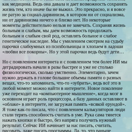
как медицина. Ведь она давала и дает возможность сохранять
жизнь тем, кто иначе бы не выжил. Это прекрасно, и я вовсе
не ратую за социал-дарвинизм, в котором ни от социализма,
ни от дарвинизма ничего и близко нет. Но некоторые
моменты действительно нельзя не замечать. Сохраняя жизнь
больным и слабым, мы даем возможность продолжать
больным и слабым свой род, оставлять больное и слабое
генетическое наследие. Мы с умилением смотрим на судьбу
парочки слабоумных из психбольницы и хлопаем в ладоши
«любви все покорны». Но у этой парочки ведь будут дети…
Но с появлением интернета и с появлением тем более ИИ мы
деградировать начали в разы быстрее и уже не столько
физиологически, сколько умственно. Элементарно, зачем
нужно держать в голове большие объемы памяти о разных
вещах, что-то запоминать, что-то «зубрить», ведь всё это в
любой момент можно найти в интернете. Новое поколение
уже переходит на «компьютерное мышление», когда мозг в
основном играет роль процессора, а базу данных оставляют в
«облаке» в интернете, не загружая память «всякой ерундой».
Я тоже как-то писала, что с появлением калькуляторов люди
стали терять способность считать в уме. Рука сама тянется
нажать кнопки и быстро, без напряга получить нужный
результат. Сейчас ИИ начинает за нас писать, считать,
рисовать, даже писать программы. Да, то, что раньше