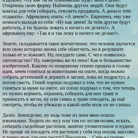
Откроешь свою фирму. Наймешь других людей. Они будут
кокосы для тебя собирать, отвозить продавать. А деньги тебе
отдавать». Африканец опять: «А зачем?». Европеец, ему уже
немного выходя из себя: «Ну как зачем! За тебя другие будут
работать, а ты будешь лежать и ничего не делать!». А
африканец ему: «Так я и так лежу и ничего не делаю!».
Знаете, складывается такое впечатление, что человек пытается
всю свою историю жизнь себе облегчить, но в результате
только её усложняет. Ну, посудите сами. С чего появилось
скотоводство? Ну, наверняка же из лени! Как и большинство
изобретений. Какому-то пещерному гению пришла в голову
идея, зачем гоняться за животными на охоте, когда можно
собрать детенышей и держать в загоне, пока не подрастут, а
потом съесть. Гений хорошо подумал о том, что не нужно
гоняться за ними на охоте, но плохо подумал о том, что теперь
их нужно кормить, охранять, собирать для них траву и
приносить в загон, ну или самих к траве отводить, да ещё
смотреть, чтобы не убежали и какой-либо волк их не слопал.
Далее. Земледелие, ну ведь тоже из лени явно пошло
изначально. Ходить по лесу или там по лугам-полям, искать,
собирать съедобные растения, занятие утомительное и нудное.
Не проще ли посадить эти растения у себя под носом, массово
и точно зная, где они растут? Посадили… Себе на голову.