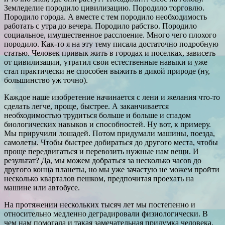
Земледелие породило цивилизацию. Породило торговлю.
Породило города. А вместе с тем породило необходимость
работать с утра до вечера. Породило рабство. Породило
социальное, имущественное расслоение. Много чего плохого
породило. Как-то я на эту тему писала достаточно подробную
статью. Человек привык жить в городах и поселках, зависеть
от цивилизации, утратил свои естественные навыки и уже
стал практически не способен выжить в дикой природе (ну,
большинство уж точно).
Каждое наше изобретение начинается с лени и желания что-то
сделать легче, проще, быстрее. А заканчивается
необходимостью трудиться больше и больше и спадом
биологических навыков и способностей. Ну вот, к примеру.
Мы приручили лошадей. Потом придумали машины, поезда,
самолеты. Чтобы быстрее добираться до другого места, чтобы
проще передвигаться и перевозить нужные нам вещи. И
результат? Да, мы можем добраться за несколько часов до
другого конца планеты, но мы уже зачастую не можем пройти
несколько кварталов пешком, предпочитая проехать на
машине или автобусе.
На протяжении нескольких тысяч лет мы постепенно и
относительно медленно деградировали физиологически. В
чем нам помогала и такая замечательная придумка человека,