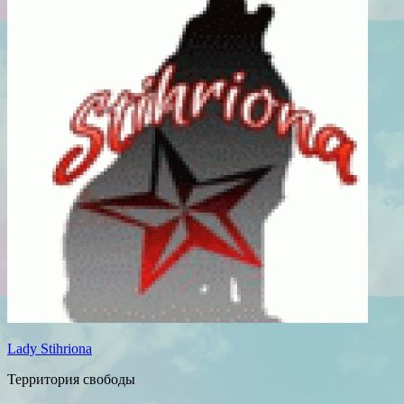
Lady Stihriona
Территория свободы