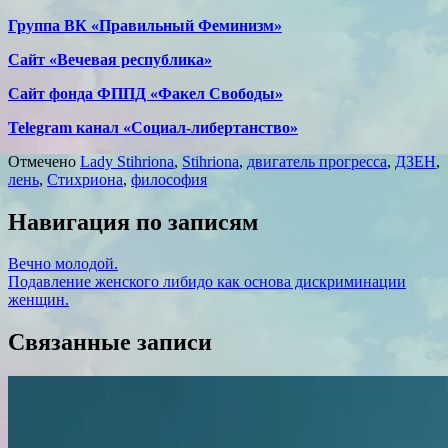
Группа ВК «Правильный Феминизм»
Сайт «Вечевая республика»
Сайт фонда ФППД «Факел Свободы»
Telegram канал «Социал-либертанство»
Отмечено
Lady Stihriona
,
Stihriona
,
двигатель прогресса
,
ДЗЕН
,
лень
,
Стихриона
,
философия
Навигация по записям
Вечно молодой.
Подавление женского либидо как основа дискриминации
женщин.
Связанные записи