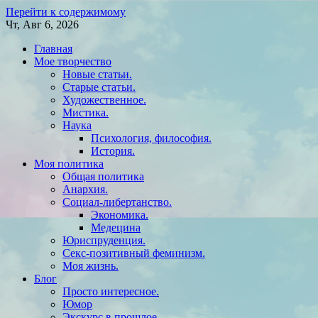
Перейти к содержимому
Чт, Авг 6, 2026
Главная
Мое творчество
Новые статьи.
Старые статьи.
Художественное.
Мистика.
Наука
Психология, философия.
История.
Моя политика
Общая политика
Анархия.
Социал-либертанство.
Экономика.
Медецина
Юриспруденция.
Секс-позитивный феминизм.
Моя жизнь.
Блог
Просто интересное.
Юмор
Экскурс в прошлое