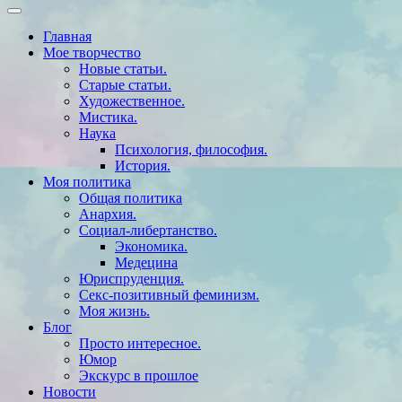
Главная
Мое творчество
Новые статьи.
Старые статьи.
Художественное.
Мистика.
Наука
Психология, философия.
История.
Моя политика
Общая политика
Анархия.
Социал-либертанство.
Экономика.
Медецина
Юриспруденция.
Секс-позитивный феминизм.
Моя жизнь.
Блог
Просто интересное.
Юмор
Экскурс в прошлое
Новости