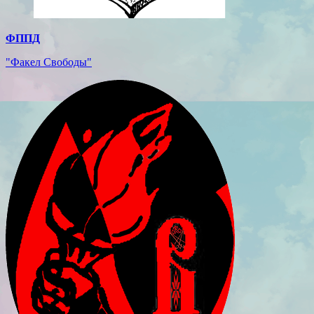
ФППД
"Факел Свободы"