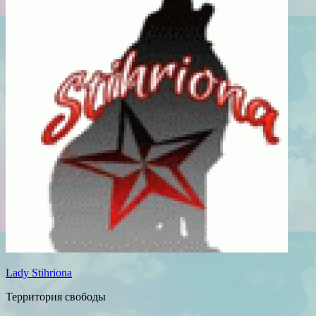
Lady Stihriona
Территория свободы