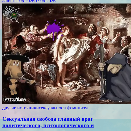
admin
11.06.2026
07.06.2026
другие источники
сексуальность
феминизм
Сексуальная свобода главный враг
политического, психологического и