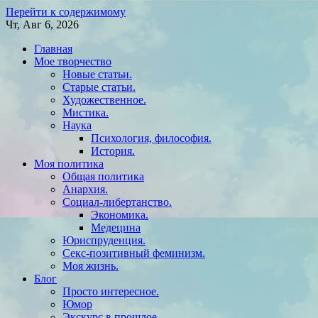
Перейти к содержимому
Чт, Авг 6, 2026
Главная
Мое творчество
Новые статьи.
Старые статьи.
Художественное.
Мистика.
Наука
Психология, философия.
История.
Моя политика
Общая политика
Анархия.
Социал-либертанство.
Экономика.
Медецина
Юриспруденция.
Секс-позитивный феминизм.
Моя жизнь.
Блог
Просто интересное.
Юмор
Экскурс в прошлое