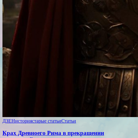
ДЗЕН
история
старые статьи
Статьи
Крах Древноего Рима в прекращении