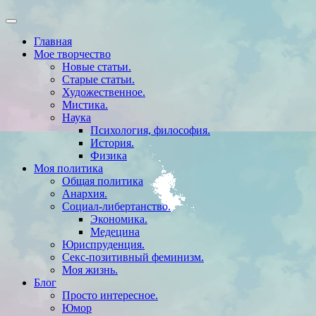
Главная
Мое творчество
Новые статьи.
Старые статьи.
Художественное.
Мистика.
Наука
Психология, философия.
История.
Физика
Моя политика
Общая политика
Анархия.
Социал-либертанство.
Экономика.
Медецина
Юриспруденция.
Секс-позитивный феминизм.
Моя жизнь.
Блог
Просто интересное.
Юмор