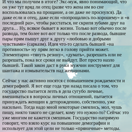
И что мы получим в итоге? Экс-муж, явно понимающий, что
он уже тут вряд ли отец (разве что жена им во сне
воспользовалась на прощание, а он даже не проснулся). Да
даже если и отец, даже если «попрощались по-хорошему» и «в
последний раз», чтобы расстаться, не скрипя зубами друг на
друга… Ну, всякое бывает в жизни. Только вот обычно после
развода, тем более вот-вот только что после развода, бывшие
пары прям пышут друг к другу «любовью и добрыми
чувствами» (сарказм). Идея что-то сделать бывшей «на
противность» ну прям легко в голову прийти может.
Элементарно «тянуть резину», «думать», разрешать или не
разрешать, пока все сроки не выйдут. Вот просто назло
бывшей. Такой закон даст в руки мужчин инструмент для
шантажа и измывательств над женщинами.
Сейчас у нас активно носятся с повышением рождаемости и
демографией. Я вот еще года три назад писала о том, что
государство пытается лезть в дела сугубо личные,
вмешиваться в вопросы личных отношений, пытается
принуждать женщин к деторождению, собственно, уже
насильно. Тогда надо мной некоторые смеялись, мол, чушь
пишу, никто такого не сделает, кому это нужно-то? Сейчас это
уже многим не кажется смешным. Государство напрямую
говорит, что взяло курс на повышение демографии и
использует для этой цели не только «пряничные» методы.