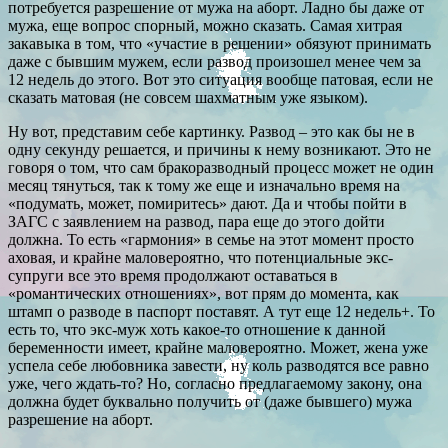
потребуется разрешение от мужа на аборт. Ладно бы даже от
мужа, еще вопрос спорный, можно сказать. Самая хитрая
закавыка в том, что «участие в решении» обязуют принимать
даже с бывшим мужем, если развод произошел менее чем за
12 недель до этого. Вот это ситуация вообще патовая, если не
сказать матовая (не совсем шахматным уже языком).
Ну вот, представим себе картинку. Развод – это как бы не в
одну секунду решается, и причины к нему возникают. Это не
говоря о том, что сам бракоразводный процесс может не один
месяц тянуться, так к тому же еще и изначально время на
«подумать, может, помиритесь» дают. Да и чтобы пойти в
ЗАГС с заявлением на развод, пара еще до этого дойти
должна. То есть «гармония» в семье на этот момент просто
аховая, и крайне маловероятно, что потенциальные экс-
супруги все это время продолжают оставаться в
«романтических отношениях», вот прям до момента, как
штамп о разводе в паспорт поставят. А тут еще 12 недель+. То
есть то, что экс-муж хоть какое-то отношение к данной
беременности имеет, крайне маловероятно. Может, жена уже
успела себе любовника завести, ну коль разводятся все равно
уже, чего ждать-то? Но, согласно предлагаемому закону, она
должна будет буквально получить от (даже бывшего) мужа
разрешение на аборт.