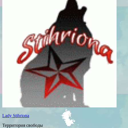
Lady Stihriona
Территория свободы