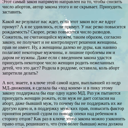
Этот самый закон напрямую направлен на то, чтобы снизить
число абортов, автор закона этого и не скрывает. Принудить,
заставить.
Какой же результат нас ждет, если этот закон все же вдруг
примут? А я не удивлюсь, если примут. У нас резко повысится
рождаемость? Скорее, резко повысится число разводов.
Сожитель, не считающийся мужем, таким образом, согласно
закону, не получает и не контролирует решения женщины,
прав не имеет. Ну, а женщины далеко не дуры, как наивно
полагают некоторые мужчины, и лишние проблемы им и
даром не нужны. Даже если с введением закона удастся
принудить некоторое число женщин родить нежеланных
детей, что это даст? Родила в роддоме, оставила, коль аборт
запретили делать?
А вот, знаете, в ключе этой самой идеи, выплывшей из недр
МД-движения, я сделала бы «ход конем» и в пику этому
закону поддержала бы еще одну идею МД. Раз уж пытаются
принудить женщин рожать, если муж не дает согласия на
аборт, даже бывший муж, то почему бы не поддержать их же
другую идею и, в поддержку мужских прав, повысить фактор
принятия решений судом по поводу опеки над ребенком в
сторону отцов? Как раз в ключе этого закона можно узаконить
право отца, решившего, что (тем более бывшая) жена должна