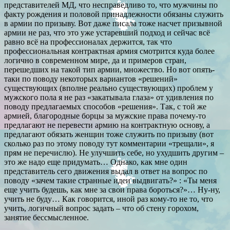
представителей МД, что несправедливо то, что мужчины по
факту рождения и половой принадлежности обязаны служить
в армии по призыву. Вот даже писала тоже насчет призывной
армии не раз, что это уже устаревший подход и сейчас всё
равно всё на профессионалах держится, так что
профессиональная контрактная армия смотрится куда более
логично в современном мире, да и примеров стран,
перешедших на такой тип армии, множество. Но вот опять-
таки по поводу некоторых вариантов «решений»
существующих (вполне реально существующих) проблем у
мужского пола я не раз «закатывала глаза» от удивления по
поводу предлагаемых способов «решения». Так, с той же
армией, благородные борцы за мужские права почему-то
предлагают не перевести армию на контрактную основу, а
предлагают обязать женщин тоже служить по призыву (вот
сколько раз по этому поводу тут комментарии «трещали», я
прям не перечислю). Не улучшить себе, но ухудшить другим –
это же надо еще придумать… Однако, как мне один
представитель сего движения выдал в ответ на вопрос по
поводу «зачем такие странные идеи выдвигать?» : «Ты меня
еще учить будешь, как мне за свои права бороться?»… Ну-ну,
учить не буду… Как говорится, иной раз кому-то не то, что
учить, логичный вопрос задать – что об стену горохом,
занятие бессмысленное.