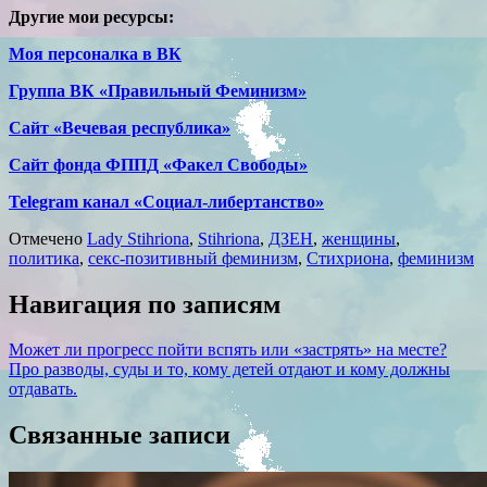
Другие мои ресурсы:
Моя персоналка в ВК
Группа ВК «Правильный Феминизм»
Сайт «Вечевая республика»
Сайт фонда ФППД «Факел Свободы»
Telegram канал «Социал-либертанство»
Отмечено
Lady Stihriona
,
Stihriona
,
ДЗЕН
,
женщины
,
политика
,
секс-позитивный феминизм
,
Стихриона
,
феминизм
Навигация по записям
Может ли прогресс пойти вспять или «застрять» на месте?
Про разводы, суды и то, кому детей отдают и кому должны
отдавать.
Связанные записи