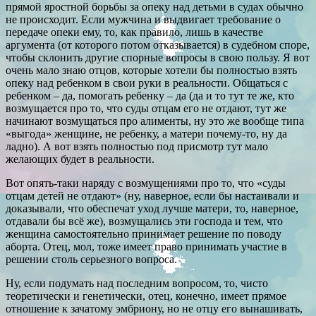
прямой яростной борьбы за опеку над детьми в судах обычно
не происходит. Если мужчина и выдвигает требование о
передаче опеки ему, то, как правило, лишь в качестве
аргумента (от которого потом отказывается) в судебном споре,
чтобы склонить другие спорные вопросы в свою пользу. Я вот
очень мало знаю отцов, которые хотели бы полностью взять
опеку над ребенком в свои руки в реальности. Общаться с
ребенком – да, помогать ребенку – да (да и то тут те же, кто
возмущается про то, что суды отцам его не отдают, тут же
начинают возмущаться про алименты, ну это же вообще типа
«выгода» женщине, не ребенку, а матери почему-то, ну да
ладно). А вот взять полностью под присмотр тут мало
желающих будет в реальности.
Вот опять-таки наряду с возмущениями про то, что «суды
отцам детей не отдают» (ну, наверное, если бы настаивали и
доказывали, что обеспечат уход лучше матери, то, наверное,
отдавали бы всё же), возмущались эти господа и тем, что
женщина самостоятельно принимает решение по поводу
аборта. Отец, мол, тоже имеет право принимать участие в
решении столь серьезного вопроса.
Ну, если подумать над последним вопросом, то, чисто
теоретически и генетически, отец, конечно, имеет прямое
отношение к зачатому эмбриону, но не отцу его вынашивать,