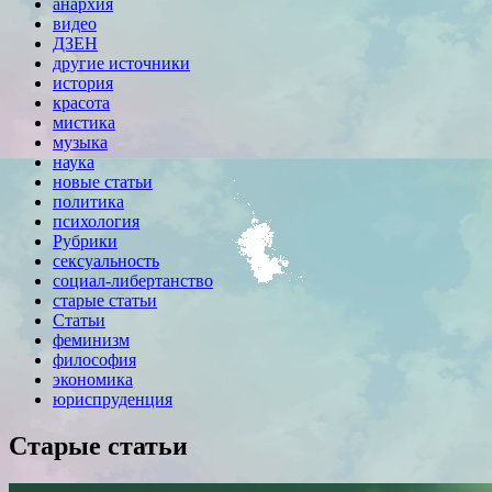
анархия
видео
ДЗЕН
другие источники
история
красота
мистика
музыка
наука
новые статьи
политика
психология
Рубрики
сексуальность
социал-либертанство
старые статьи
Статьи
феминизм
философия
экономика
юриспруденция
Старые статьи