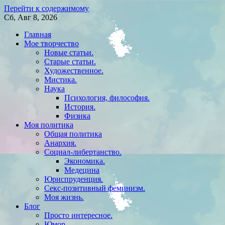
Перейти к содержимому
Сб, Авг 8, 2026
Главная
Мое творчество
Новые статьи.
Старые статьи.
Художественное.
Мистика.
Наука
Психология, философия.
История.
Физика
Моя политика
Общая политика
Анархия.
Социал-либертанство.
Экономика.
Медецина
Юриспруденция.
Секс-позитивный феминизм.
Моя жизнь.
Блог
Просто интересное.
Юмор