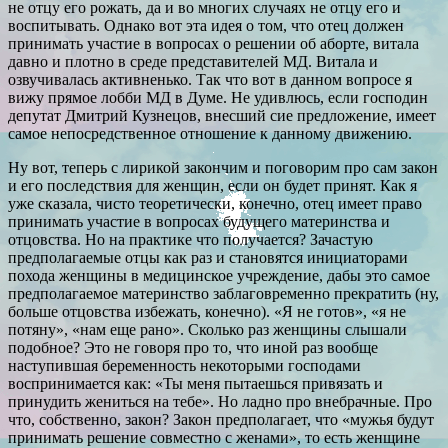
не отцу его рожать, да и во многих случаях не отцу его и
воспитывать. Однако вот эта идея о том, что отец должен
принимать участие в вопросах о решении об аборте, витала
давно и плотно в среде представителей МД. Витала и
озвучивалась активненько. Так что вот в данном вопросе я
вижу прямое лобби МД в Думе. Не удивлюсь, если господин
депутат Дмитрий Кузнецов, внесший сие предложение, имеет
самое непосредственное отношение к данному движению.
Ну вот, теперь с лирикой закончим и поговорим про сам закон
и его последствия для женщин, если он будет принят. Как я
уже сказала, чисто теоретически, конечно, отец имеет право
принимать участие в вопросах будущего материнства и
отцовства. Но на практике что получается? Зачастую
предполагаемые отцы как раз и становятся инициаторами
похода женщины в медицинское учреждение, дабы это самое
предполагаемое материнство заблаговременно прекратить (ну,
больше отцовства избежать, конечно). «Я не готов», «я не
потяну», «нам еще рано». Сколько раз женщины слышали
подобное? Это не говоря про то, что иной раз вообще
наступившая беременность некоторыми господами
воспринимается как: «Ты меня пытаешься привязать и
принудить жениться на тебе». Но ладно про внебрачные. Про
что, собственно, закон? Закон предполагает, что «мужья будут
принимать решение совместно с женами», то есть женщине