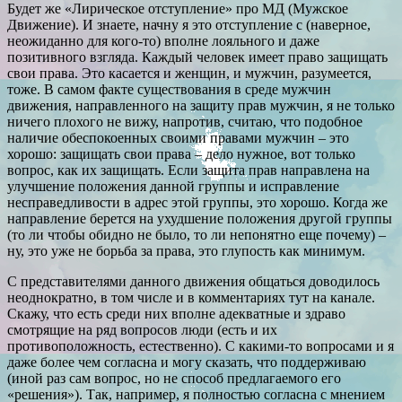
Будет же «Лирическое отступление» про МД (Мужское
Движение). И знаете, начну я это отступление с (наверное,
неожиданно для кого-то) вполне лояльного и даже
позитивного взгляда. Каждый человек имеет право защищать
свои права. Это касается и женщин, и мужчин, разумеется,
тоже. В самом факте существования в среде мужчин
движения, направленного на защиту прав мужчин, я не только
ничего плохого не вижу, напротив, считаю, что подобное
наличие обеспокоенных своими правами мужчин – это
хорошо: защищать свои права – дело нужное, вот только
вопрос, как их защищать. Если защита прав направлена на
улучшение положения данной группы и исправление
несправедливости в адрес этой группы, это хорошо. Когда же
направление берется на ухудшение положения другой группы
(то ли чтобы обидно не было, то ли непонятно еще почему) –
ну, это уже не борьба за права, это глупость как минимум.
С представителями данного движения общаться доводилось
неоднократно, в том числе и в комментариях тут на канале.
Скажу, что есть среди них вполне адекватные и здраво
смотрящие на ряд вопросов люди (есть и их
противоположность, естественно). С какими-то вопросами и я
даже более чем согласна и могу сказать, что поддерживаю
(иной раз сам вопрос, но не способ предлагаемого его
«решения»). Так, например, я полностью согласна с мнением