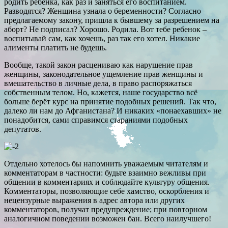
родить ребенка, как раз и заняться его воспитанием.
Разводятся? Женщина узнала о беременности? Согласно
предлагаемому закону, пришла к бывшему за разрешением на
аборт? Не подписал? Хорошо. Родила. Вот тебе ребенок –
воспитывай сам, как хочешь, раз так его хотел. Никакие
алименты платить не будешь.
Вообще, такой закон расцениваю как нарушение прав
женщины, законодательное ущемление прав женщины и
вмешательство в личные дела, в право распоряжаться
собственным телом. Но, кажется, наше государство всё
больше берёт курс на принятие подобных решений. Так что,
далеко ли нам до Афганистана? И никаких «понаехавших» не
понадобится, сами справимся стараниями подобных
депутатов.
Отдельно хотелось бы напомнить уважаемым читателям и
комментаторам в частности: будьте взаимно вежливы при
общении в комментариях и соблюдайте культуру общения.
Комментаторы, позволяющие себе хамство, оскорбления и
нецензурные выражения в адрес автора или других
комментаторов, получат предупреждение; при повторном
аналогичном поведении возможен бан. Всего наилучшего!